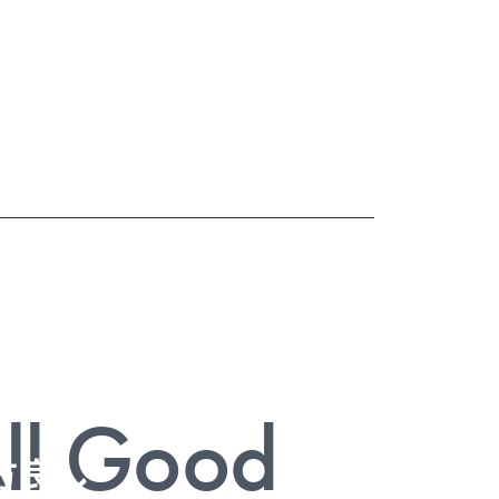
かけを
ll Good
方良し