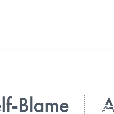
前のめるきっ
lf-Blame
A
全