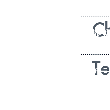
選択権は
Ch
挑 
主体的に
T
チー
同じベクト