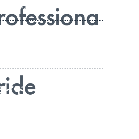
rofessiona
人々に価値を提供する
ロフェッショナル
状況下でも
最大限のパフォーマンスを発揮する
ride
ライド
貫き誇りを持ち続ける