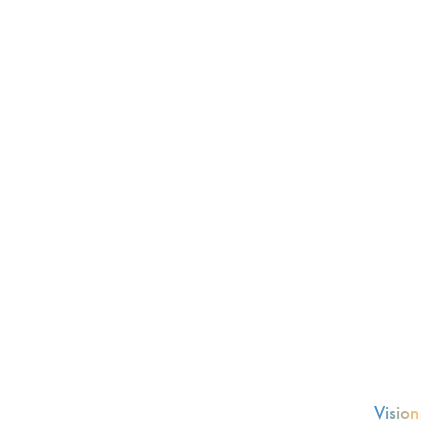
純粋に暑苦しいくらいに、明るい未来を創造
そんな想いを込めています。
Vision
ビジョン