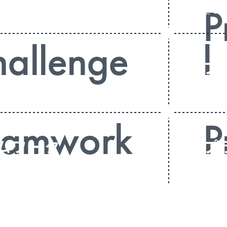
P
常に自分にある
全ての
allenge
l
戦
プ
覚悟を持って行動し続ける
どんな
eamwork
P
ムワーク
プ
ルを向き、高めあう集団
信念を