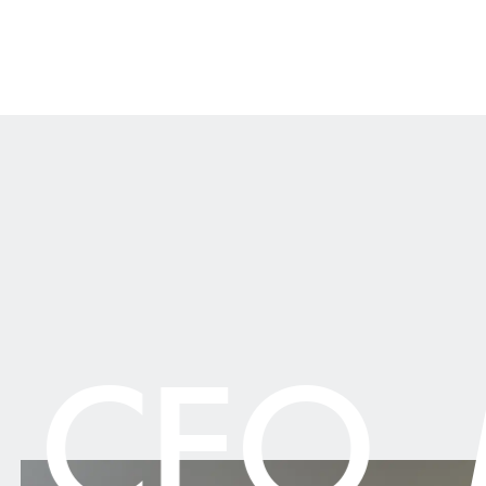
 CEO
M