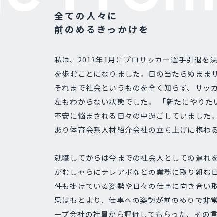
全ての人々に
前のめるきっかけを
私は、2013年1月にプロサッカー選手引退を
を歩むことになりました。日の当たらぬまま
それまで社会というものを全く知らず、サッ
左もわからない状態でした。 「新たにやりた
不安に悩まされる日々の中過ごしていました
あり体育会系人材紹介会社の立ち上げに携わ
就職してからは今までの社会人としての遅れ
がむしゃらにテレアポなどの業務に取り組む
件も掛けている姿勢や日々の仕事に向き合い
果はもとより、仕事への姿勢が前のめりで非
ープ会社の社員から評価してもらった、その