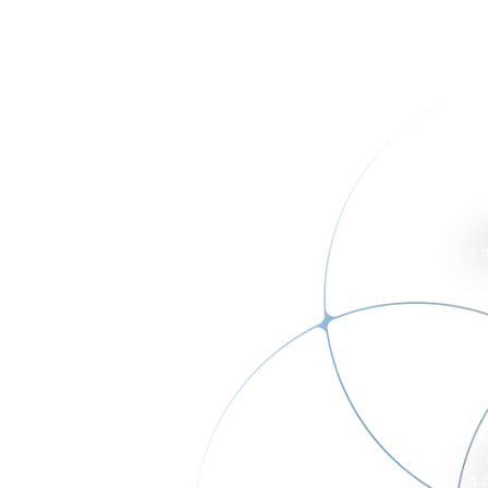
、
指します。