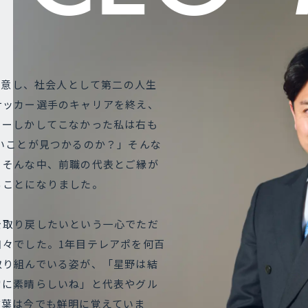
決意し、社会人として第二の人生
サッカー選手のキャリアを終え、
カーしかしてこなかった私は右も
いことが見つかるのか？」そんな
。そんな中、前職の代表とご縁が
ることになりました。
を取り戻したいという一心でただ
日々でした。1年目テレアポを何百
取り組んでいる姿が、「星野は結
常に素晴らしいね」と代表やグル
言葉は今でも鮮明に覚えていま