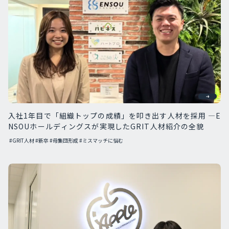
入社1年目で「組織トップの成績」を叩き出す人材を採用 —E
NSOUホールディングスが実現したGRIT人材紹介の全貌
#GRIT人材
#新卒
#母集団形成
#ミスマッチに悩む