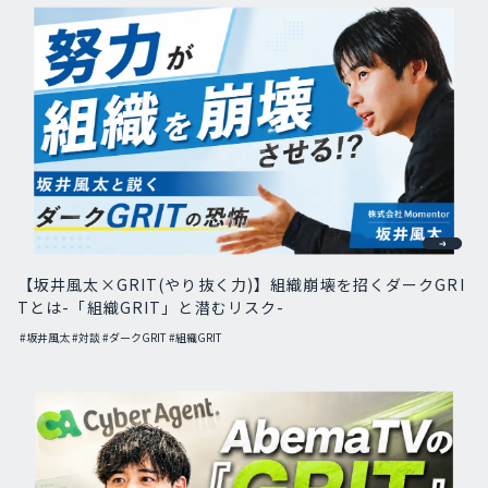
【坂井風太×GRIT(やり抜く力)】組織崩壊を招くダークGRI
Tとは-「組織GRIT」と潜むリスク-
#坂井風太
#対談
#ダークGRIT
#組織GRIT