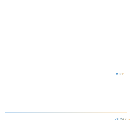
「できない」より「やってみる」を
「もうダメだ」より「まだいける」を
「正解を探す」より「正解を創る」ことを。
不確実な未来を切り開くために、私たちはやり抜きます。
Guts
ガッツ
困難やリスクを
原動力に変革する度胸
Resilience
レジリエンス
何度でも立ち上がる