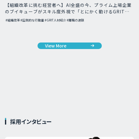
【組織改革に挑む経営者へ】AI全盛の今、プライム上場企業
のブイキューブがスキル度外視で「とにかく動けるGRIT人
材」を採用した理由
#組織改革
#圧倒的な行動量
#GRIT人材紹介
#離職の連鎖
View More
採用インタビュー