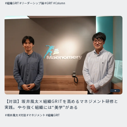
#組織GRIT
#リーダーシップ論
#GRIT
#Column
【対談】坂井風太×組織GRITを高めるマネジメント研修と
実践。――やり抜く組織には“美学”がある
#坂井風太
#対談
#マネジメント
#組織GRIT