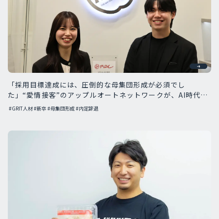
「採用目標達成には、圧倒的な母集団形成が必須でし
た」“愛情接客”のアップルオートネットワークが、AI時代に
GRIT人材を独占採用する本当の理由
#GRIT人材
#新卒
#母集団形成
#内定辞退