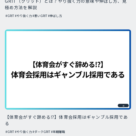
GRIT（グリット）とは？やり抜く力の意味や伸ばし方、見
極め方法を解説
#GRIT
#やり抜く力
#悪いGRIT
#伸ばし方
【体育会がすぐ辞める⁉︎】体育会採用はギャンブル採用であ
る
#GRIT
#やり抜く力
#ダークGRIT
#
早期離職