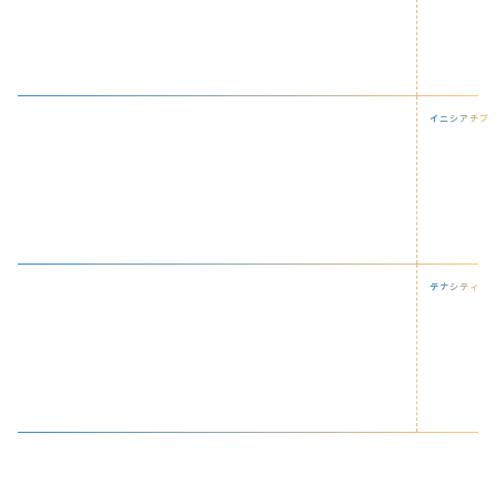
復活の再現性
Initiative
イニシアチブ
業務を自己目標へと
接続させる主体性
Tenacity
テナシティ
最後まで目的や目標に
しがみつく執念