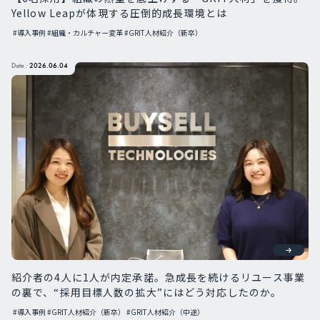
Yellow Leapが体現する圧倒的成長環境とは
#導入事例
#組織・カルチャー変革
#GRIT人材紹介（新卒）
Date :
2026.06.04
紹介者の4人に1人が内定承諾。急成長を続けるリユース事業
の裏で、“採用目標人数の拡大”にはどう対応したのか。
#導入事例
#GRIT人材紹介（新卒）
#GRIT人材紹介（中途）