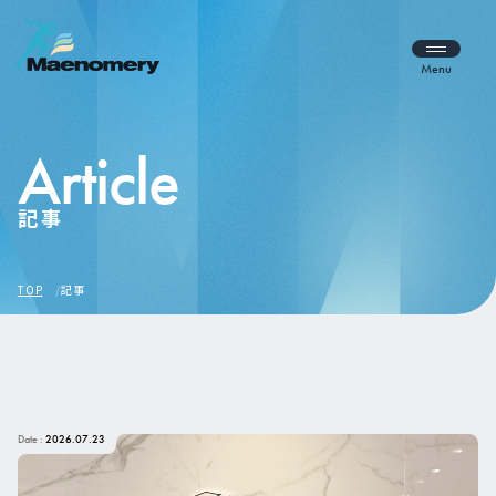
Menu
Article
記事
TOP
記事
Date :
2026.07.23