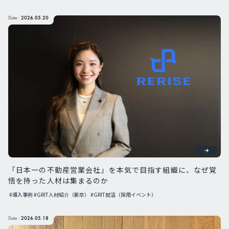
Date :
2026.05.20
「日本一の不動産営業会社」を本気で目指す組織に、なぜ覚
悟を持った人材は集まるのか
#導入事例
#GRIT人材紹介（新卒）
#GRIT就活（採用イベント）
Date :
2026.05.18