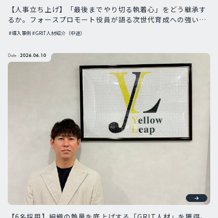
【人事立ち上げ】「最後までやり切る執着心」をどう継承す
るか。フォースプロモート役員が語る次世代育成への強い想
い
#導入事例
#GRIT人材紹介（中途）
Date :
2026.06.10
【6名採用】組織の熱量を底上げする「GRIT人材」を獲得。