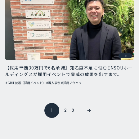
【採用単価30万円で6名承諾】知名度不足に悩むENSOUホー
ルディングスが採用イベントで脅威の成果を出すまで。
#GRIT就活（採用イベント）
#導入事例
#採用ノウハウ
1
2
3