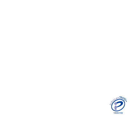
対談
GRITとは
お役立ち情報
お客様の声
Recruit
採用コラム
環境/制度
データで見る
エントリーフォーム
Contact
個人情報保護方針