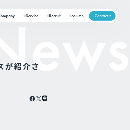
Company
Service
Recruit
column
Contact
スが紹介さ