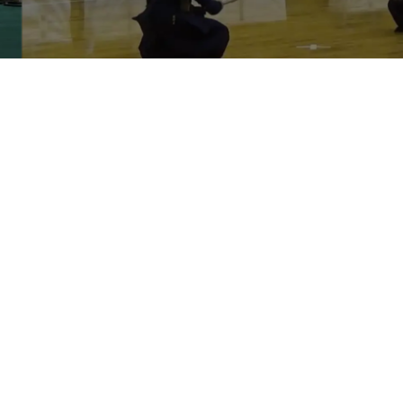
About Us
Company
column
対談
GRITとは
Recruit
採用コラム
環境/制