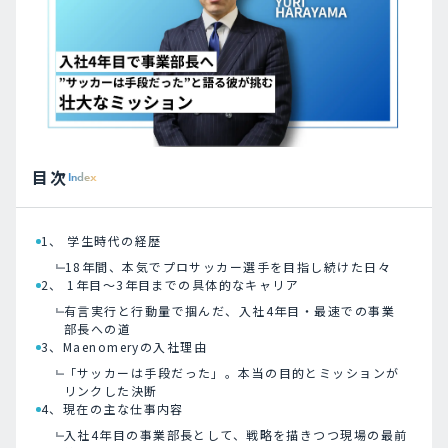
目次
Index
1、 学生時代の経歴
18年間、本気でプロサッカー選手を目指し続けた日々
2、 1年目～3年目までの具体的なキャリア
有言実行と行動量で掴んだ、入社4年目・最速での事業
部長への道
3、Maenomeryの入社理由
「サッカーは手段だった」。本当の目的とミッションが
リンクした決断
4、現在の主な仕事内容
入社4年目の事業部長として、戦略を描きつつ現場の最前