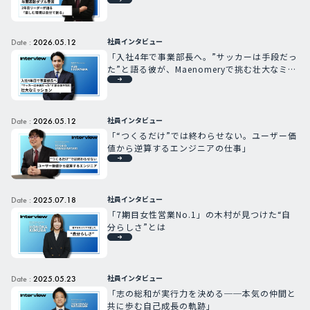
社員インタビュー
Date :
2026.05.12
「入社4年で事業部長へ。”サッカーは手段だっ
た”と語る彼が、Maenomeryで挑む壮大なミッ
ション」
社員インタビュー
Date :
2026.05.12
「“つくるだけ”では終わらせない。ユーザー価
値から逆算するエンジニアの仕事」
社員インタビュー
Date :
2025.07.18
「7期目女性営業No.1」の木村が見つけた“自
分らしさ”とは
社員インタビュー
Date :
2025.05.23
「志の総和が実行力を決める──本気の仲間と
共に歩む自己成長の軌跡」