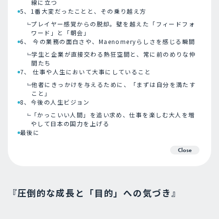
線に立つ
5、1番大変だったことと、その乗り越え方
プレイヤー感覚からの脱却。壁を越えた「フィードフォ
ワード」と「朝会」
6、 今の業務の面白さや、Maenomeryらしさを感じる瞬間
学生と企業が直接交わる熱狂空間と、常に前のめりな仲
間たち
7、 仕事や人生において大事にしていること
他者にきっかけを与えるために、「まずは自分を満たす
こと」
8、今後の人生ビジョン
「かっこいい人間」を追い求め、仕事を楽しむ大人を増
やして日本の国力を上げる
最後に
Close
『圧倒的な成長と「目的」への気づき』