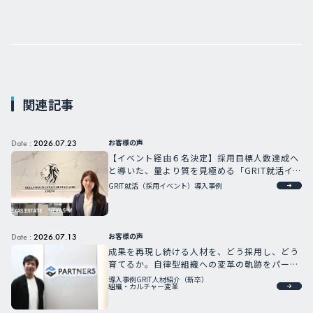
関連記事
お客様の声
Date :
2026.07.23
【イベント経由６名決定】採用目標人数達成へ
と導いた、量より質を見極める「GRIT就活イ
ベント」採用戦略
GRIT就活（採用イベント）
導入事例
お客様の声
Date :
2026.07.13
成果を再現し続ける人材を、どう採用し、どう
育てるか。自律型組織への変革の軌跡をパート
ナーズCHROが語る
導入事例
GRIT人材紹介（新卒）
組織・カルチャー変革