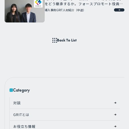
をどう継承するか。フォースプロモート役員が
語る次世代育成への強い想い
導入事例
GRIT人材紹介（中途）
Back To List
Category
対談
GRITとは
お役立ち情報