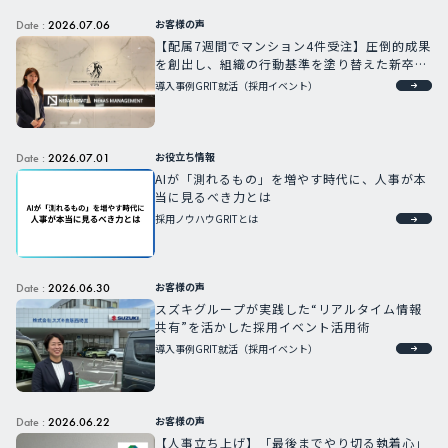
お客様の声
Date :
2026.07.06
【配属7週間でマンション4件受注】圧倒的成果
を創出し、組織の行動基準を塗り替えた新卒G
RIT人材
導入事例
GRIT就活（採用イベント）
お役立ち情報
Date :
2026.07.01
AIが「測れるもの」を増やす時代に、人事が本
当に見るべき力とは
採用ノウハウ
GRITとは
お客様の声
Date :
2026.06.30
スズキグループが実践した“リアルタイム情報
共有”を活かした採用イベント活用術
導入事例
GRIT就活（採用イベント）
お客様の声
Date :
2026.06.22
【人事立ち上げ】「最後までやり切る執着心」