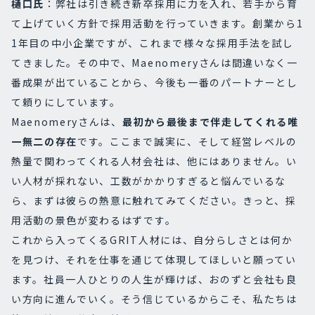
樋口氏
：弊社は引き続き新卒採用に力を入れ、若手から育
て上げていく方針で採用活動を行っていきます。創業から1
1年目の中小企業ですが、これまで様々な採用手法を試し
てきました。その中で、Maenomeryさんは間違いなく一
番成果が出ていることから、今後も一番のパートナーとし
て頼りにしています。
Maenomeryさんは、
最初から最後まで伴走してくれる
唯
一無二の存在
です。ここまで誠実に、そして経営レベルの
熱量で関わってくれる人材会社は、他にはありません。い
い人材が採れない、工数がかかりすぎると悩んでいるな
ら、まずは彼らの熱意に触れてみてください。きっと、採
用活動の景色が変わるはずです。
これから入ってくるGRIT人材には、自分らしさとは何か
を見つけ、それを仕事を通じて体現してほしいと願ってい
ます。社員一人ひとりの人生が輝けば、おのずと会社も良
い方向に進んでいく。そう信じているからこそ、私たちは