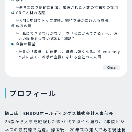
選考工数を劇的に削減。厳選された人数の推薦での採用
4.GRIT人材の活躍
入社1年目でトップ成績。期待を遥かに超える成長
5.成長の鍵
「私にできるわけがない」を「私だからできる」へ。過
去の経験を未来の武器に“翻訳”
6.今後の展望
社員の「浪漫」に伴走し、組織も強くなる。Maenomery
と共に描く、若手が主役になれる会社の未来図
Close
プロフィール
樋口氏｜ENSOUホールディングス株式会社人事部長
25歳から人事を経験した後30代でタイへ渡り、7年間ビジ
ネスの最前線で活躍。帰国後、20年来の知人である現社長