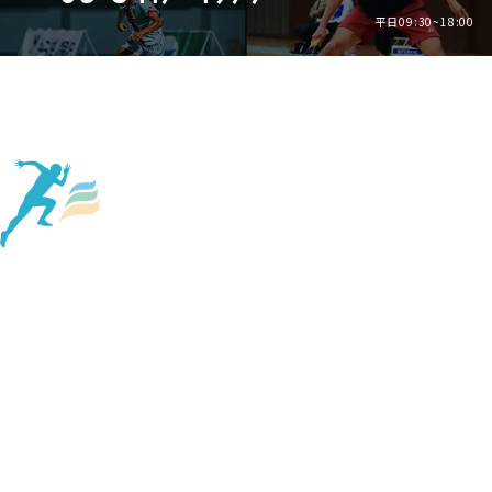
平日09:30~18:00
Page Top
About Us
Company
Service
News