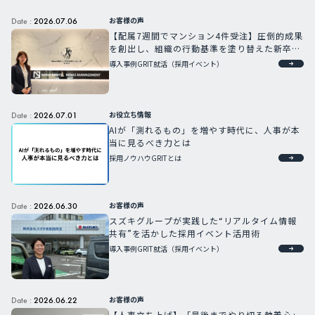
お客様の声
Date :
2026.07.06
【配属7週間でマンション4件受注】圧倒的成果
を創出し、組織の行動基準を塗り替えた新卒G
RIT人材
導入事例
GRIT就活（採用イベント）
お役立ち情報
Date :
2026.07.01
AIが「測れるもの」を増やす時代に、人事が本
当に見るべき力とは
採用ノウハウ
GRITとは
お客様の声
Date :
2026.06.30
スズキグループが実践した“リアルタイム情報
共有”を活かした採用イベント活用術
導入事例
GRIT就活（採用イベント）
お客様の声
Date :
2026.06.22
【人事立ち上げ】「最後までやり切る執着心」