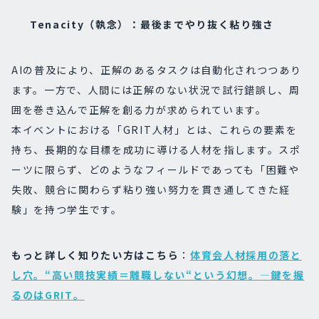
Tenacity（執念）：最後までやり抜く粘り強さ
AIの普及により、正解のあるタスクは自動化されつつあり
ます。一方で、人間には正解のない状況で試行錯誤し、周
囲を巻き込んで正解を創る力が求められています。
本イベントにおける「GRIT人材」とは、これらの要素を
持ち、長期的な目標を成功に導ける人材を指します。スポ
ーツに限らず、どのようなフィールドであっても「困難や
失敗、競合に関わらず粘り強い努力を貫き通してきた経
験」を持つ学生です。
もっと詳しく知りたい方はこちら
：
体育会人材採用の落と
し穴。“高い競技実績＝離職しない“という幻想。―鍵を握
るのはGRIT。