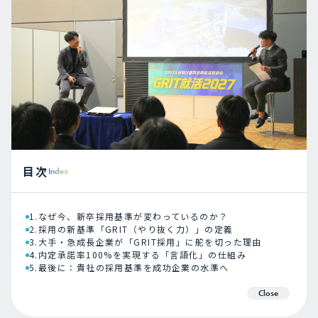
目次
Index
1.なぜ今、新卒採用基準が変わっているのか？
2.採用の新基準「GRIT（やり抜く力）」の定義
3.大手・急成長企業が「GRIT採用」に舵を切った理由
4.内定承諾率100%を実現する「言語化」の仕組み
5.最後に：貴社の採用基準を成功企業の水準へ
Close