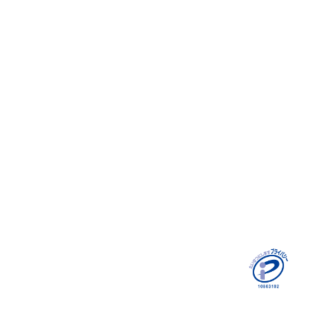
column
対談
GRITとは
お役立ち情報
お客様の声
Recruit
採用コラム
環境/制度
データで見る
エントリーフォーム
Contact
個人情報保護方針