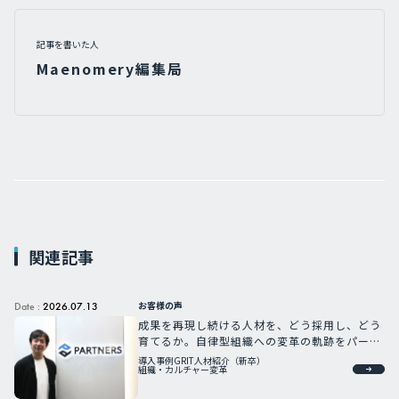
記事を書いた人
Maenomery編集局
関連記事
お客様の声
Date :
2026.07.13
成果を再現し続ける人材を、どう採用し、どう
育てるか。自律型組織への変革の軌跡をパート
ナーズCHROが語る
導入事例
GRIT人材紹介（新卒）
組織・カルチャー変革