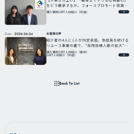
をどう継承するか。フォースプロモート役員が
語る次世代育成への強い想い
導入事例
GRIT人材紹介（中途）
お客様の声
Date :
2026.06.04
紹介者の4人に1人が内定承諾。急成長を続ける
リユース事業の裏で、“採用目標人数の拡大”に
はどう対応したのか。
導入事例
GRIT人材紹介（新卒）
GRIT人材紹介（中途）
Back To List