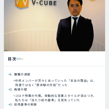
目次
Index
1. 離職の連鎖
中核メンバーが次々と去っていった「本当の理由」は、
待遇ではなく“原体験の欠如”だった
2. 再建の壁
コロナ特需の代償。受動的な営業スタイルが染みつき、
私たちは「当たり前の基準」を見失っていた
3. 採用基準の刷新