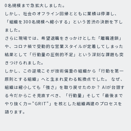
0名規模まで急拡大しました。
しかし、社会のオフライン回帰とともに業績は停滞し、
「組織を300名規模へ縮小する」という苦渋の決断を下し
ました。
さらに現場では、希望退職をきっかけとした「離職連鎖」
や、コロナ禍で受動的な営業スタイルが定着してしまった
結果として「行動量の圧倒的不足」という深刻な課題も突
きつけられました。
しかし、この逆境こそが技術偏重の組織から「行動を第一
原則とする組織」へと生まれ変わる転換点でした。 なぜ、
組織は縮小しても「強さ」を取り戻せたのか？ AIが台頭す
る今だからこそ見直すべき、「行動量」そして「最後まで
やり抜く力＝"GRIT”」を核とした組織再建のプロセスを
語ります。