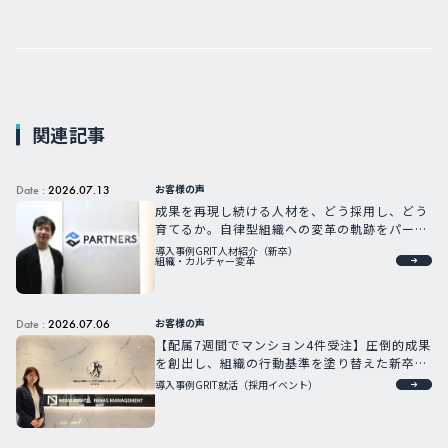
関連記事
お客様の声
Date :
2026.07.13
成果を再現し続ける人材を、どう採用し、どう
育てるか。自律型組織への変革の軌跡をパート
ナーズCHROが語る
導入事例
GRIT人材紹介（新卒）
組織・カルチャー変革
お客様の声
Date :
2026.07.06
【配属7週間でマンション4件受注】圧倒的成果
を創出し、組織の行動基準を塗り替えた新卒G
RIT人材
導入事例
GRIT就活（採用イベント）