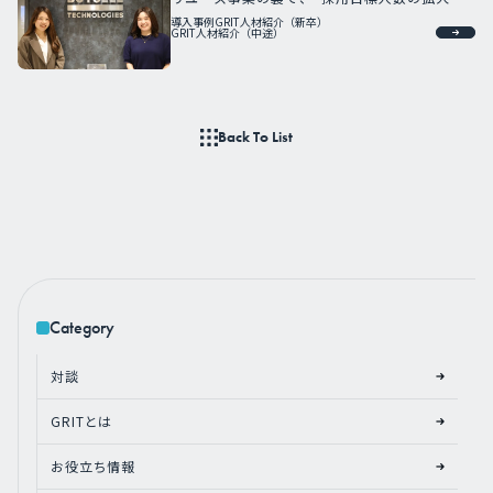
はどう対応したのか。
導入事例
GRIT人材紹介（新卒）
GRIT人材紹介（中途）
Back To List
Category
対談
GRITとは
お役立ち情報