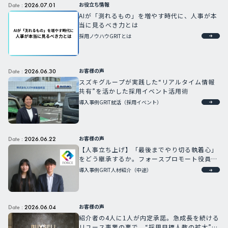
お役立ち情報
Date :
2026.07.01
AIが「測れるもの」を増やす時代に、人事が本
当に見るべき力とは
採用ノウハウ
GRITとは
お客様の声
Date :
2026.06.30
スズキグループが実践した“リアルタイム情報
共有”を活かした採用イベント活用術
導入事例
GRIT就活（採用イベント）
お客様の声
Date :
2026.06.22
【人事立ち上げ】「最後までやり切る執着心」
をどう継承するか。フォースプロモート役員が
語る次世代育成への強い想い
導入事例
GRIT人材紹介（中途）
お客様の声
Date :
2026.06.04
紹介者の4人に1人が内定承諾。急成長を続ける
リユース事業の裏で、“採用目標人数の拡大”に