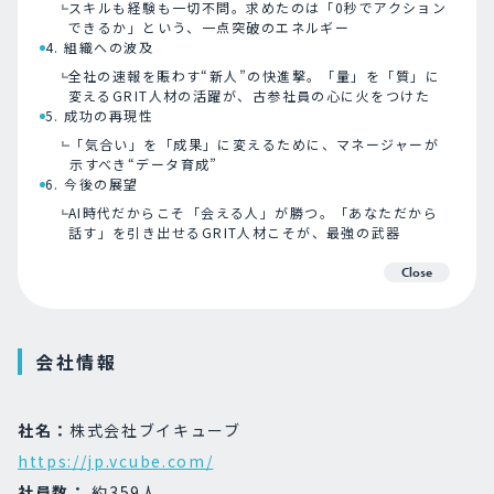
スキルも経験も一切不問。求めたのは「0秒でアクション
できるか」という、一点突破のエネルギー
4. 組織への波及
全社の速報を賑わす“新人”の快進撃。「量」を「質」に
変えるGRIT人材の活躍が、古参社員の心に火をつけた
5. 成功の再現性
「気合い」を「成果」に変えるために、マネージャーが
示すべき“データ育成”
6. 今後の展望
AI時代だからこそ「会える人」が勝つ。「あなただから
話す」を引き出せるGRIT人材こそが、最強の武器
Close
会社情報
社名：
株式会社ブイキューブ
https://jp.vcube.com/
社員数：
約359人