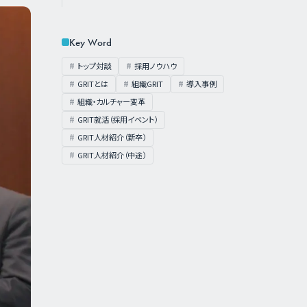
Key Word
トップ対談
採用ノウハウ
GRITとは
組織GRIT
導入事例
組織・カルチャー変革
GRIT就活（採用イベント）
GRIT人材紹介（新卒）
GRIT人材紹介（中途）