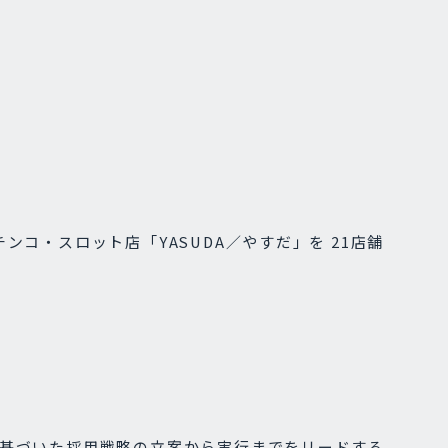
ンコ・スロット店「YASUDA／やすだ」を 21店舗
基づいた採用戦略の立案から実行までをリードする。