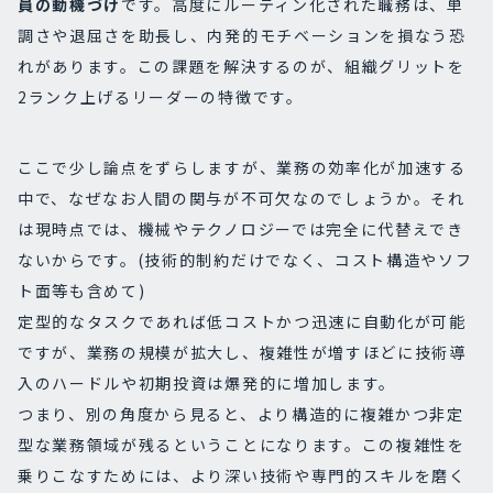
員の動機づけ
です。高度にルーティン化された職務は、単
調さや退屈さを助長し、内発的モチベーションを損なう恐
れがあります。この課題を解決するのが、組織グリットを
2ランク上げるリーダーの特徴です。
ここで少し論点をずらしますが、業務の効率化が加速する
中で、なぜなお人間の関与が不可欠なのでしょうか。それ
は現時点では、機械やテクノロジーでは完全に代替えでき
ないからです。(技術的制約だけでなく、コスト構造やソフ
ト面等も含めて)
定型的なタスクであれば低コストかつ迅速に自動化が可能
ですが、業務の規模が拡大し、複雑性が増すほどに技術導
入のハードルや初期投資は爆発的に増加します。
つまり、別の角度から見ると、より構造的に複雑かつ非定
型な業務領域が残るということになります。この複雑性を
乗りこなすためには、より深い技術や専門的スキルを磨く