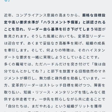
近年、コンプライアンス意識の高まりから、
厳格な目標設
定や高い要求水準が「ハラスメント予備軍」と誤認される
ことを恐れ、リーダー自ら基準を引き下げてしまう
場面が
散見されます。そうした風潮においても、変革型リーダー
は迎合せず、あくまで妥協なき高基準を掲げ、組織の成長
を牽引します。そして、何よりの特徴は、そのハイスタン
ダートな要求を一緒に実現しようとしていることです。
多くの職場では、ただハードルだけを突き付けて「後は自
分でなんとかしてね？」と部下を放置する旧態依然のマネ
ジメントが横行し、無力感と疎外感を助長しています。一
方、変革的リーダーはストレッチ目標を掲げつつ、障害を
取り払い、知識・リソース・メンタリングを惜しみなく提
供する伴走者です。一歩先を照らしながら共に走ることで
「自分たちは、まだやれる」という組織グリットを獲得