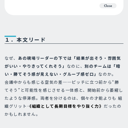
Close
１．本文リード
なぜ、
あの現場リーダーの下では「結果が出そう・雰囲気
がいい・やりきってくれそう」
なのに、
別のチームは「暗
い・勝てそう感が見えない・グルーブ感ゼロ」
なのか。
会議中からも感じる空気の差──ピッチに立つ前から“勝
てそう”と可能性を感じさせる一体感と、開始前から萎縮し
たような停滞感。両者を分けるのは、個々の才能よりも 組
織グリット―
《組織として長期目標をやり抜く力》
だったの
かもしれません。