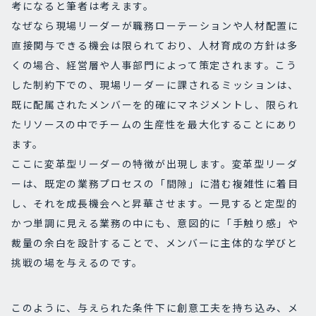
考になると筆者は考えます。
なぜなら現場リーダーが職務ローテーションや人材配置に
直接関与できる機会は限られており、人材育成の方針は多
くの場合、経営層や人事部門によって策定されます。こう
した制約下での、現場リーダーに課されるミッションは、
既に配属されたメンバーを的確にマネジメントし、限られ
たリソースの中でチームの生産性を最大化することにあり
ます。
ここに変革型リーダーの特徴が出現します。変革型リーダ
ーは、既定の業務プロセスの「間隙」に潜む複雑性に着目
し、それを成長機会へと昇華させます。一見すると定型的
かつ単調に見える業務の中にも、意図的に「手触り感」や
裁量の余白を設計することで、メンバーに主体的な学びと
挑戦の場を与えるのです。
このように、与えられた条件下に創意工夫を持ち込み、メ