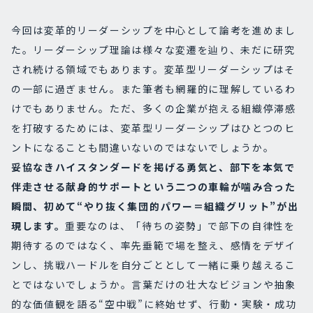
今回は変革的リーダーシップを中心として論考を進めまし
た。リーダーシップ理論は様々な変遷を辿り、未だに研究
され続ける領域でもあります。変革型リーダーシップはそ
の一部に過ぎません。また筆者も網羅的に理解しているわ
けでもありません。ただ、多くの企業が抱える組織停滞感
を打破するためには、変革型リーダーシップはひとつのヒ
ントになることも間違いないのではないでしょうか。
妥協なきハイスタンダードを掲げる勇気と、部下を本気で
伴走させる献身的サポートという二つの車輪が噛み合った
瞬間、初めて“やり抜く集団的パワー＝組織グリット”が出
現します。
重要なのは、「待ちの姿勢」で部下の自律性を
期待するのではなく、率先垂範で場を整え、感情をデザイ
ンし、挑戦ハードルを自分ごととして一緒に乗り越えるこ
とではないでしょうか。言葉だけの壮大なビジョンや抽象
的な価値観を語る“空中戦”に終始せず、行動・実験・成功