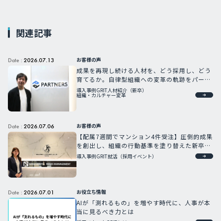
関連記事
お客様の声
Date :
2026.07.13
成果を再現し続ける人材を、どう採用し、どう
育てるか。自律型組織への変革の軌跡をパート
ナーズCHROが語る
導入事例
GRIT人材紹介（新卒）
組織・カルチャー変革
お客様の声
Date :
2026.07.06
【配属7週間でマンション4件受注】圧倒的成果
を創出し、組織の行動基準を塗り替えた新卒G
RIT人材
導入事例
GRIT就活（採用イベント）
お役立ち情報
Date :
2026.07.01
AIが「測れるもの」を増やす時代に、人事が本
当に見るべき力とは