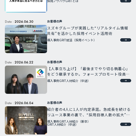
採用ノウハウ
GRITとは
お客様の声
Date :
2026.06.30
スズキグループが実践した“リアルタイム情報
共有”を活かした採用イベント活用術
導入事例
GRIT就活（採用イベント）
お客様の声
Date :
2026.06.22
【人事立ち上げ】「最後までやり切る執着心」
をどう継承するか。フォースプロモート役員が
語る次世代育成への強い想い
導入事例
GRIT人材紹介（中途）
お客様の声
Date :
2026.06.04
紹介者の4人に1人が内定承諾。急成長を続ける
リユース事業の裏で、“採用目標人数の拡大”に
はどう対応したのか。
導入事例
GRIT人材紹介（新卒）
GRIT人材紹介（中途）