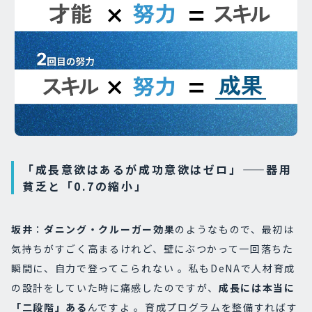
「成長意欲はあるが成功意欲はゼロ」——器用
貧乏と「0.7の縮小」
坂井
：
ダニング・クルーガー効果
のようなもので、最初は
気持ちがすごく高まるけれど、壁にぶつかって一回落ちた
瞬間に、自力で登ってこられない 。私もDeNAで人材育成
の設計をしていた時に痛感したのですが、
成長には本当に
「二段階」ある
んですよ 。育成プログラムを整備すればす