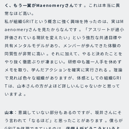
く、もう一翼がMaenomeryさん
です 。これは本当に異
常なほど高い。
私が組織GRITという概念に強く興味を持ったのは、実はM
aenomeryさんを見たからなんです 。「アスリートが過小
評価されている現状を変えたい」という強烈な共通目標や
共有メンタルモデルがあり、メンバーが歩んできた体験の
同質性が非常に高い 。それに加えて、やると決めたことを
やり抜く徹底ぶりが凄まじい。研修中も誰一人手を休めず
メモを取り、学んだアクションを確実に実行される 。理論
で見れば色々な組織がありますが、体感としての組織GRI
Tは、山本さんの方がよほど詳しいんじゃないかと思って
いますよ 。
山本
：意識していない部分もあるのですが、坂井さんにそ
う言われて「なるほど」と思ったことがあります 。僕らが
GRITを体現できているのは、僕
個人がどうこうというよ