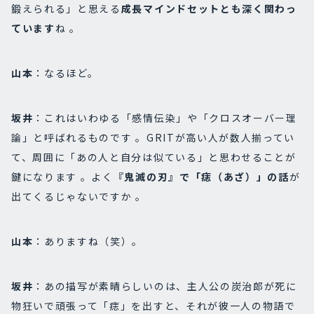
鍛えられる」と思える
成長マインドセットとも深く関わっ
ています
ね 。
山本
：なるほど。
坂井
：これはいわゆる「感情伝染」や「クロスオーバー理
論」と呼ばれるものです 。GRITが高い人が数人揃ってい
て、周囲に「あの人と自分は似ている」と思わせることが
鍵になります 。よく
『鬼滅の刃』で「痣（あざ）」の話
が
出てくるじゃないですか 。
山本
：ありますね（笑）。
坂井
：あの描写が素晴らしいのは、主人公の炭治郎が死に
物狂いで頑張って「痣」を出すと、それが彼一人の物語で