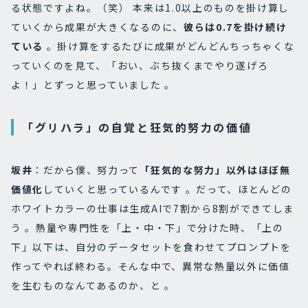
る状態ですよね。（笑） 本来は1.0以上のものを掛け算し
ていくから成果が大きくなるのに、
彼らは0.7を掛け続け
ている
。掛け算をするたびに成果がどんどんちっちゃくな
っていくのを見て、「おい、ぶち抜くまでやり遂げろ
よ！」とずっと思っていました 。
「グリハラ」の自覚と狂気的努力の価値
坂
井
：だから僕、努力って
「狂気的な努力」以外はほぼ無
価値化
していくと思っているんです 。だって、ほとんどの
ホワイトカラーの仕事は生成AIで7割から8割ができてしま
う 。熱量や専門性を「上・中・下」で分けた時、「上の
下」以下は、自分のデータセットを食わせてプロンプトを
作ってやれば終わる。そんな中で、異常な熱量以外に価値
を生むものなんてあるのか、と 。