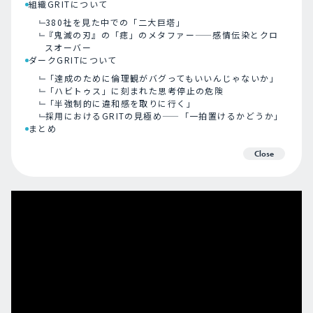
組織GRITについて
380社を見た中での「二大巨塔」
『鬼滅の刃』の「痣」のメタファー——感情伝染とクロ
スオーバー
ダークGRITについて
「達成のために倫理観がバグってもいいんじゃないか」
「ハビトゥス」に刻まれた思考停止の危険
「半強制的に違和感を取りに行く」
採用におけるGRITの見極め——「一拍置けるかどうか」
まとめ
Close