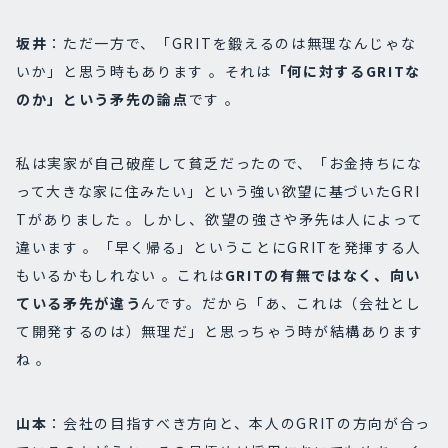
坂井
：ただ一方で、「GRITを鍛えるのは無理なんじゃな
いか」と思う時もあります 。それは
「何に対するGRITな
のか」という矛先
の論点
です 。
私は実家が自己破産して貧乏だったので、「お金持ちにな
って大きな家に住みたい」という強い欲望に基づいたGRI
Tがありました 。しかし、欲望の強さや矛先は人によって
違います 。「早く帰る」ということにGRITを発揮する人
もいるかもしれない 。これは
GRITの有無ではなく、向い
ている矛先が違う
んです。だから「あ、これは（会社とし
て開発するのは）無理だ」と思っちゃう時が結構あります
ね 。
山本
：会社の目指すべき方向と、本人のGRITの方向が合っ