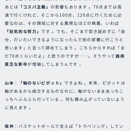
あとは
「コスパ主義」
の影響もあります 。70点までは高
速で行くけれど、そこから100点、120点に行くために必
要なのは、その領域に対する異常なほどの執着、いわば
「狂気的な努力」
です 。でも、そこまで突き詰めずに「自
分、だいたいできるようになったんで別の部署に行こうと
思います」と言って辞めてしまう 。こちらからすれば「ま
だ70点くらいだよ」と思うのですが……。そうやって
器用
貧乏な新卒
が増殖してしまうんです 。
山本
：
「軸のないピボット」
ですよね 。本来、ピボットは
軸があるから成立するものなのに、軸がないままあっちこ
っちへふらふら行っている 。何も積み上がっていないよう
に見えます 。
坂井
：バスケットボールで言えば「トラベリング」してい