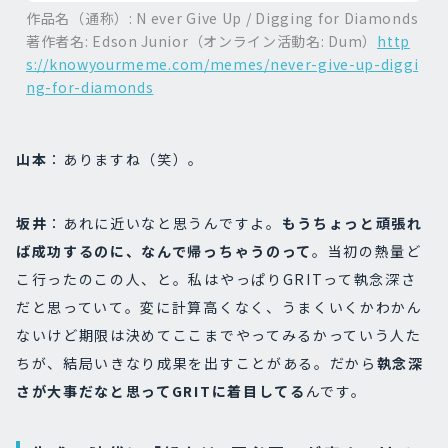
作品名（通称）: N ever Give Up / Digging for Diamonds
著作者名: Edson Junior（オンライン活動名: Dum）
http
s://knowyourmeme.com/memes/never-give-up-diggi
ng-for-diamonds
山本
：ありますね（笑）。
坂井
：あれに近いなと思うんですよ。
もうちょっと頑張れ
ば成功するのに、なんで帰っちゃうのって
。当初の熱量ど
こ行ったのこの人、と。私はやっぱりGRITって執念深さ
だと思っていて。変に計算高くなく、うまくいくかわかん
ないけど期限は決めてここまでやってみるかっていう人た
ちが、結局いきなり成果を出すことがある。だから
執念深
さが大事だな
と思ってGRITに着目
してる
んです。