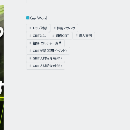
Key Word
トップ対談
採用ノウハウ
GRITとは
組織GRIT
導入事例
組織・カルチャー変革
GRIT就活（採用イベント）
GRIT人材紹介（新卒）
GRIT人材紹介（中途）