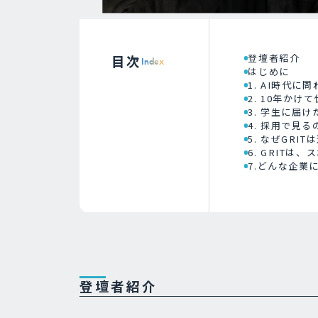
目次
登壇者紹介
Index
はじめに
1. AI時代
2. 10年かけ
3. 学生に届
4. 採用で見
5. なぜGRI
6. GRITは
7.どんな企業
登壇者紹介