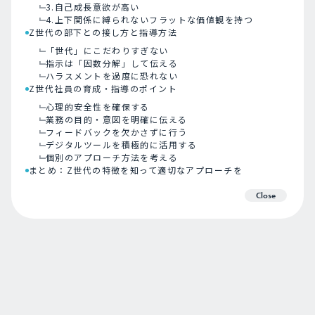
3.自己成長意欲が高い
4.上下関係に縛られないフラットな価値観を持つ
Z世代の部下との接し方と指導方法
「世代」にこだわりすぎない
指示は「因数分解」して伝える
ハラスメントを過度に恐れない
Z世代社員の育成・指導のポイント
心理的安全性を確保する
業務の目的・意図を明確に伝える
フィードバックを欠かさずに行う
デジタルツールを積極的に活用する
個別のアプローチ方法を考える
まとめ：Z世代の特徴を知って適切なアプローチを
Close