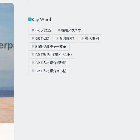
Key Word
トップ対談
採用ノウハウ
GRITとは
組織GRIT
導入事例
組織・カルチャー変革
GRIT就活（採用イベント）
GRIT人材紹介（新卒）
GRIT人材紹介（中途）